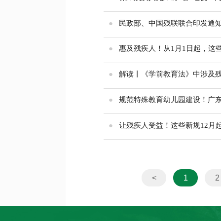
●
民政部、中国残联联合印发通
●
惠及残疾人！从1月1日起，这
●
解读丨《学前教育法》中涉及
●
规范特殊教育幼儿园建设！广
●
让残疾人受益！这些新规12月
<
1
2