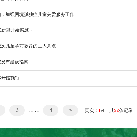
知，加强困境孤独症儿童关爱服务工作
些新规开始实施→
残疾儿童学前教育的三大亮点
东发布建设指南
起开始施行
3
4
>
… …
页次：
1
/4
共
52
条记录