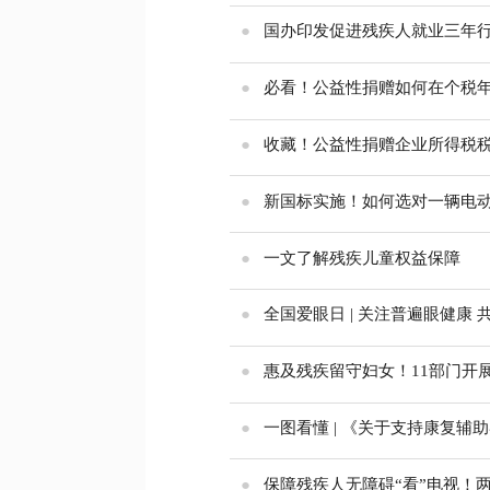
●
国办印发促进残疾人就业三年
●
必看！公益性捐赠如何在个税
●
收藏！公益性捐赠企业所得税
●
新国标实施！如何选对一辆电
●
一文了解残疾儿童权益保障
●
全国爱眼日 | 关注普遍眼健康 
●
惠及残疾留守妇女！11部门开
●
一图看懂 | 《关于支持康复辅
●
保障残疾人无障碍“看”电视！